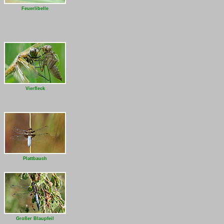
Feuerlibelle
Vierfleck
Plattbauch
Großer Blaupfeil