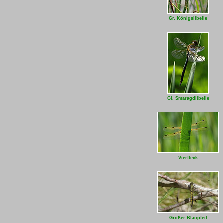
Gr. Königslibelle
Gl. Smaragdlibelle
Vierfleck
Großer Blaupfeil