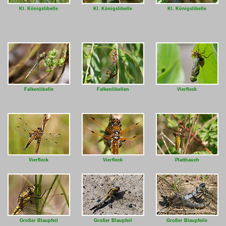
Kl. Königslibelle
Kl. Königslibelle
Kl. Königslibelle
Falkenlibelle
Falkenlibellen
Vierfleck
Vierfleck
Vierfleck
Plattbauch
Großer Blaupfeil
Großer Blaupfeil
Großer Blaupfeile