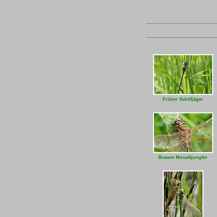
Früher Schilfjäger
Braune Mosaikjungfer