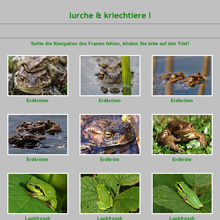
Sollte die Navigation des Frames fehlen, klicken Sie bitte auf den Titel!
Erdkröten
Erdkröten
Erdkröten
Erdkröten
Erdkröte
Erdkröte
Laubfrosch
Laubfrosch
Laubfrosch