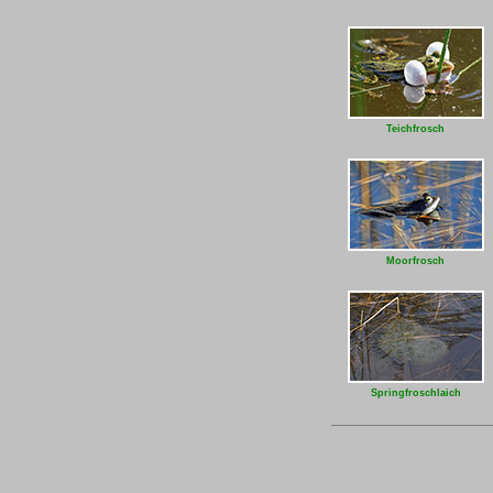
Teichfrosch
Moorfrosch
Springfroschlaich