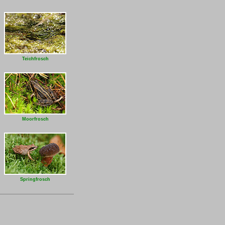
Teichfrosch
Moorfrosch
Springfrosch