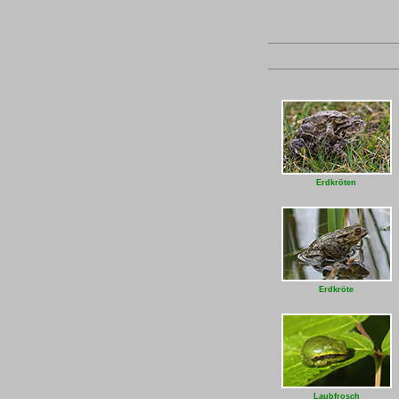
Erdkröten
Erdkröte
Laubfrosch