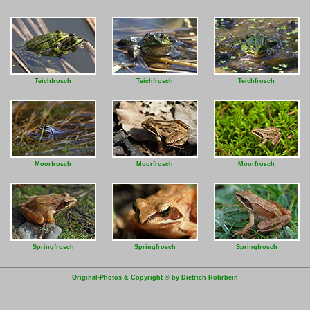
Teichfrosch
Teichfrosch
Teichfrosch
Moorfrosch
Moorfrosch
Moorfrosch
Springfrosch
Springfrosch
Springfrosch
Original-Photos & Copyright © by Dietrich Röhrbein